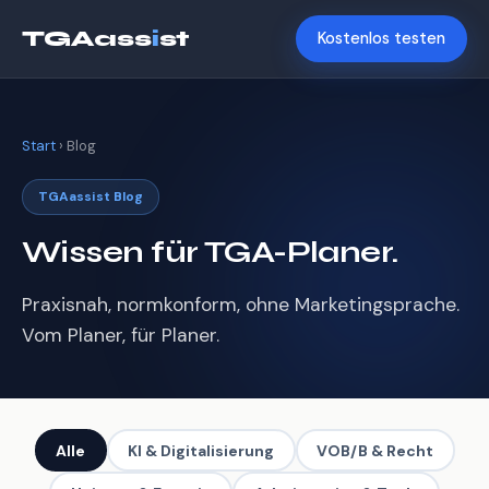
TGAass
i
st
Kostenlos testen
Start
› Blog
TGAassist Blog
Wissen für TGA-Planer.
Praxisnah, normkonform, ohne Marketingsprache.
Vom Planer, für Planer.
Alle
KI & Digitalisierung
VOB/B & Recht